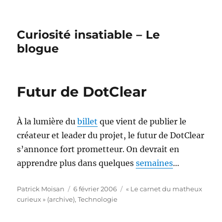
Curiosité insatiable – Le
blogue
Futur de DotClear
À la lumière du
billet
que vient de publier le
créateur et leader du projet, le futur de DotClear
s’annonce fort prometteur. On devrait en
apprendre plus dans quelques
semaines
…
Auteur
Publié
Catégories
Patrick Moisan
6 février 2006
« Le carnet du matheux
le
curieux » (archive)
,
Technologie