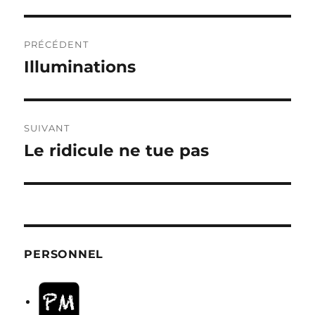
Navigation
PRÉCÉDENT
de
Illuminations
Publication
précédente :
l’article
SUIVANT
Le ridicule ne tue pas
Publication
suivante :
PERSONNEL