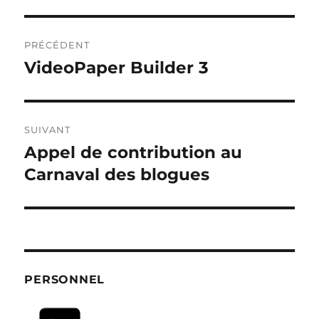
Navigation
PRÉCÉDENT
de
VideoPaper Builder 3
Publication
précédente :
l’article
SUIVANT
Appel de contribution au
Publication
suivante :
Carnaval des blogues
PERSONNEL