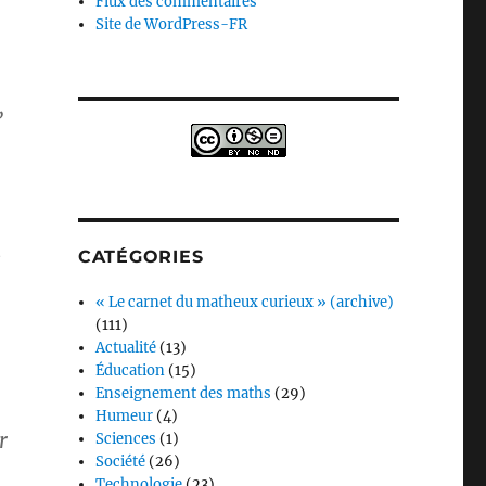
Flux des commentaires
Site de WordPress-FR
,
e
CATÉGORIES
« Le carnet du matheux curieux » (archive)
(111)
Actualité
(13)
Éducation
(15)
Enseignement des maths
(29)
Humeur
(4)
r
Sciences
(1)
Société
(26)
Technologie
(23)