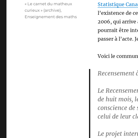
le
Catégories
« Le carnet du matheux
Statistique Can
curieux » (archive)
,
l’existence de c
Enseignement des maths
2006, qui arrive 
pourrait être int
passer à l’acte.
Voici le communi
Recensement à
Le Recensemen
de huit mois, l
conscience de 
celui de leur cl
Le projet inte