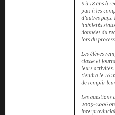
8 à 18 ans à re
puis à les com
d’autres pays.
habiletés stat
données du rec
lors du process
Les élèves rem
classe et four
leurs activités
tiendra le 16 
de remplir leur
Les questions 
2005-2006 ont 
interprovincia