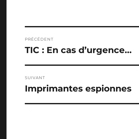
Navigation
PRÉCÉDENT
de
TIC : En cas d’urgence…
Publication
précédente :
l’article
SUIVANT
Imprimantes espionnes
Publication
suivante :