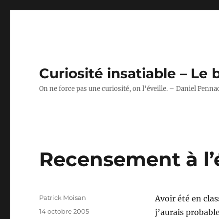
Curiosité insatiable – Le
On ne force pas une curiosité, on l'éveille. – Daniel Penna
Recensement à l’
Auteur
Patrick Moisan
Avoir été en cla
Publié
14 octobre 2005
j’aurais probabl